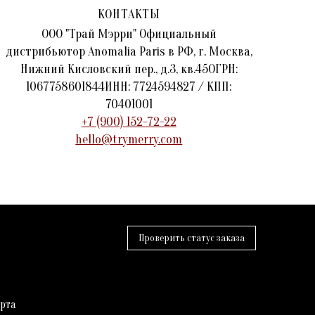
КОНТАКТЫ
ООО "Трай Мэрри" Официальный
дистрибьютор Anomalia Paris в РФ, г. Москва,
Нижний Кисловский пер., д.3, кв.45ОГРН:
1067758601844ИНН: 7724594827 / КПП:
70401001
+7 (900) 152-72-22
hello@trymerry.com
Проверить статус заказа
рта