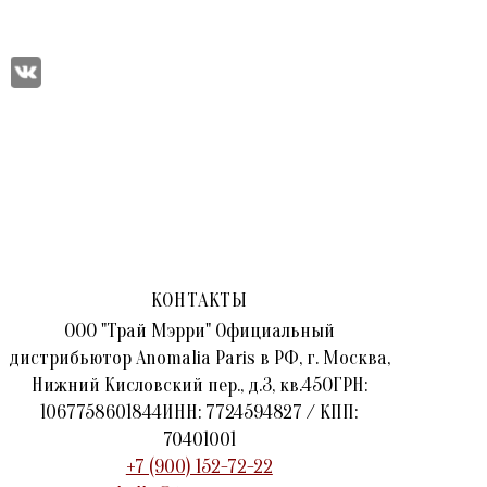
КОНТАКТЫ
ООО "Трай Мэрри" Официальный
дистрибьютор Anomalia Paris в РФ, г. Москва,
Нижний Кисловский пер., д.3, кв.45ОГРН:
1067758601844ИНН: 7724594827 / КПП:
70401001
+7 (900) 152-72-22