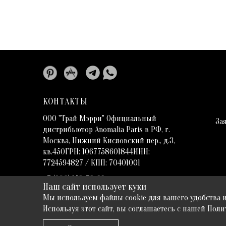
КОНТАКТЫ
ООО "Трай Мэрри" Официальный
За
дистрибьютор Anomalia Paris в РФ, г.
Москва, Нижний Кисловский пер., д.3,
кв.45ОГРН: 1067758601844ИНН:
7724594827 / КПП: 70401001
+7 (900) 152-72-22
Наш сайт использует куки
hello@trymerry.com
Мы используем файлы cookie для вашего удобства 
Используя этот сайт, вы соглашаетесь с нашей Пол