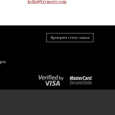
hello@trymerry.com
Проверить статус заказа
рта
2026
© trymerry.com