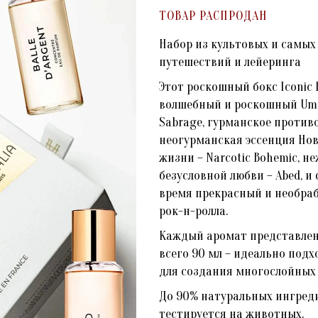
ТОВАР РАСПРОДАН
Набор из культовых и самых
путешествий и лейеринга
Этот роскошный бокс Iconic
волшебный и роскошный Umb
Sabrage, гурманское противоя
неогурманская эссенция Но
жизни – Narcotic Bohemic, 
безусловной любви – Abed, и
время прекрасный и необра
рок-н-ролла.
Каждый аромат представлен
всего 90 мл – идеально под
для создания многослойных
До 90% натуральных ингреди
тестируется на животных.