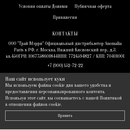
Условия оплаты Долями
Публичная оферта
Привилегии
КОНТАКТЫ
ООО "Трай Мэрри" Официальный дистрибьютор Anomalia
Paris в РФ, г. Москва, Нижний Кисловский пер., д.3,
кв.45ОГРН: 1067758601844ИНН: 7724594827 / КПП: 70401001
+7 (900) 152-72-22
hello@trymerry.com
Наш сайт использует куки
Мы используем файлы cookie для вашего удобства и
2026
© trymerry.com
предоставления персонализированного контента.
Используя этот сайт, вы соглашаетесь с нашей Политикой
в отношении файлов cookie.
Принять