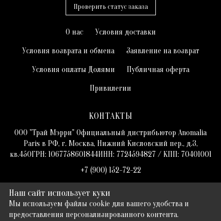
Проверить статус заказа
О нас
Условия доставки
Условия возврата и обмена
Заявление на возврат
Условия оплаты Долями
Публичная оферта
Привилегии
КОНТАКТЫ
ООО "Трай Мэрри" Официальный дистрибьютор Anomalia
Paris в РФ, г. Москва, Нижний Кисловский пер., д.3,
кв.45ОГРН: 1067758601844ИНН: 7724594827 / КПП: 70401001
+7 (900) 152-72-22
hello@trymerry.com
Наш сайт использует куки
Мы используем файлы cookie для вашего удобства и
2026
© trymerry.com
предоставления персонализированного контента.