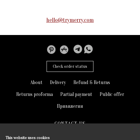
hello@trymerry.com
Check order status
About
Delivery
Refund & Returns
Returns proforma
Partial payment
Public offer
Привилегии
CONTACT US
hello@trymerry.com
This website uses cookies