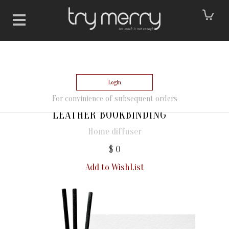
Login
For convinience of subsequent orders
LEATHER BOOKBINDING
Home diffuser
$ 0
Add to WishList