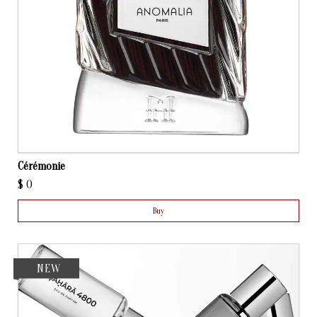
Cérémonie
$
0
Buy
NEW