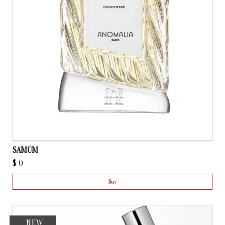
SAMŪM
$
0
Buy
NEW