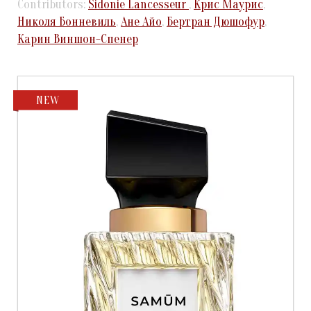
Contributors:
Sidonie Lancesseur
,
Крис Маурис
,
Николя Бонневиль
,
Ане Айо
,
Бертран Дюшофур
,
Карин Виншон-Спенер
NEW