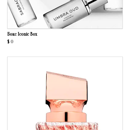
Бокс Iconic Box
$
0