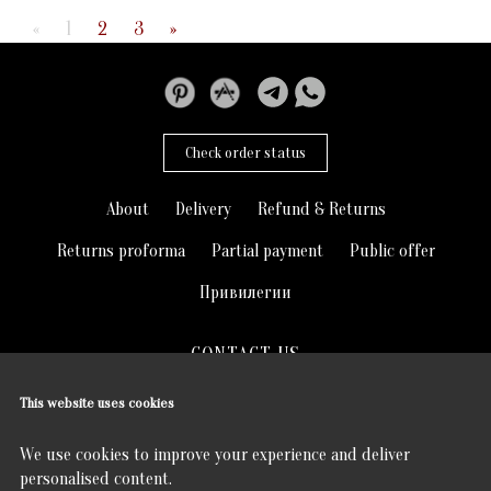
«
1
2
3
»
Check order status
About
Delivery
Refund & Returns
Returns proforma
Partial payment
Public offer
Привилегии
CONTACT US
hello@trymerry.com
This website uses cookies
2026
© trymerry.com
We use cookies to improve your experience and deliver
personalised content.