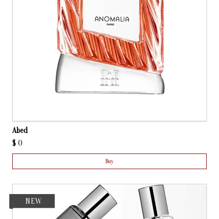
Abed
$
0
Buy
NEW